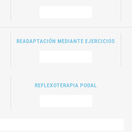
RESERVAR CITA
READAPTACIÓN MEDIANTE EJERCICIOS
RESERVAR CITA
REFLEXOTERAPIA PODAL
RESERVAR CITA
*Consulta nuestra política de cambios o cancelación de cita