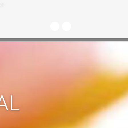
bia
AL