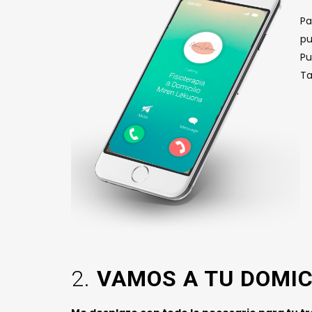
Pa
pu
Pu
Ta
2.
VAMOS A TU DOMIC