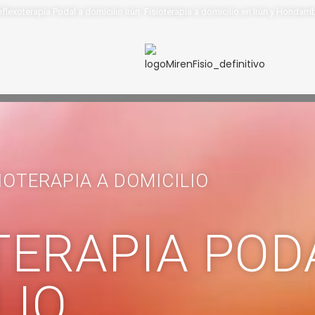
flexoterapia Podal a domicilio Irún. Fisioterapia a domicilio en Irún y Hondarri
IOTERAPIA A DOMICILIO
TERAPIA POD
LIO