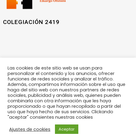
COLEGIACIÓN 2419
Las cookies de este sitio web se usan para
personalizar el contenido y los anuncios, ofrecer
funciones de redes sociales y analizar el tráfico.
Además, compartimos información sobre el uso que
haga del sitio web con nuestros partners de redes
sociales, publicidad y análisis web, quienes pueden
combinarla con otra información que les haya
POLÍTICA DE PRIVACIDAD
|
POLÍTICA DE COOKIES
|
AVISO
proporcionado o que hayan recopilado a partir del
LEGAL
uso que haya hecho de sus servicios. Clickando
"aceptar" consientes nuestras cookies
Desarrollada por:
clubmasvisible.es
Ajustes de cookies
Aceptar