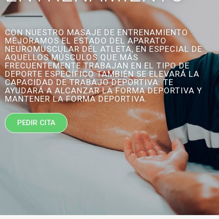
CON NUESTRO MASAJE DE ENTRENAMIENTO
MEJORAMOS EL ESTADO DEL APARATO
NEUROMUSCULAR DEL ATLETA, EN ESPECIAL DE
AQUELLOS MÚSCULOS QUE MÁS
FRECUENTEMENTE TRABAJAN EN EL TIPO DE
DEPORTE ESPECÍFICO TAMBIÉN SE ELEVARÁ LA
CAPACIDAD DE TRABAJO DEPORTIVA. TE
AYUDARÁ A ALCANZAR LA FORMA DEPORTIVA Y
MANTENER LA FORMA DEPORTIVA.
PEDIR CITA