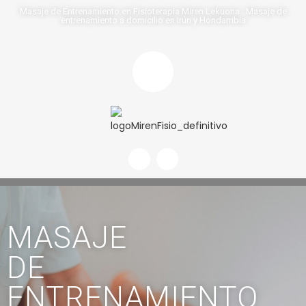
Masaje de Entrenamiento en Fisioterapia Miren Lekuona . Masaje de
entrenamiento a domicilio en Irún y Hondarribia
MASAJE
DE
ENTRENAMIENTO