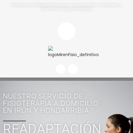
Readaptación Mediante Ejercicios a domicilio Irún. Fisioterapia a
domicilio en Irún y Hondarribia
NUESTRO SERVICIO DE
FISIOTERAPIA A DOMICILIO
EN IRÚN Y HONDARRIBIA
READAPTACIÓN