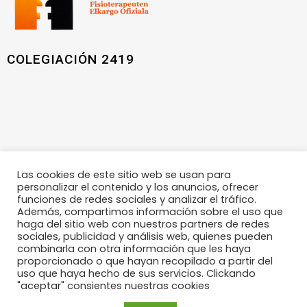
COLEGIACIÓN 2419
Las cookies de este sitio web se usan para
personalizar el contenido y los anuncios, ofrecer
funciones de redes sociales y analizar el tráfico.
Además, compartimos información sobre el uso que
haga del sitio web con nuestros partners de redes
sociales, publicidad y análisis web, quienes pueden
POLÍTICA DE PRIVACIDAD
|
POLÍTICA DE COOKIES
|
AVISO
combinarla con otra información que les haya
LEGAL
proporcionado o que hayan recopilado a partir del
uso que haya hecho de sus servicios. Clickando
"aceptar" consientes nuestras cookies
Desarrollada por:
clubmasvisible.es