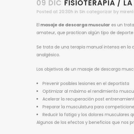
09 DIC
FISIOTERAPIA / L
Posted at 20:30h
in
Sin categorizar
by
miren
El
masaje de descarga muscular
es un trat
amateur, que practican algún tipo de deporte 
Se trata de una terapia manual intensa en la c
analgésico.
Los objetivos de un masaje de descarga muscu
Prevenir posibles lesiones en el deportista
Optimizar al máximo el rendimiento muscu
Acelerar la recuperación post entrenamient
Preparar la musculatura para competicione
Reducir la fatiga y los dolores musculares
Algunos de los efectos y beneficios que nos p