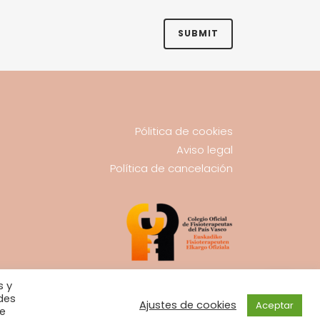
Pólitica de cookies
Aviso legal
Política de cancelación
s y
Colegiación 2419
des
Ajustes de cookies
Aceptar
ue