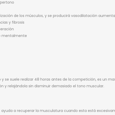
ipertono
ización de los músculos, y se producirá vasodilatación aumentan
ias y fibrosis
peración
omo mentalmente
 y se suele realizar 48 horas antes de la competición, es un 
ón y relajándola sin disminuir demasiado el tono muscular.
o) ayuda a recuperar la musculatura cuando esta está excesiva