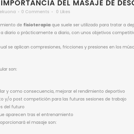
A IMPORTANCIA DEL MASAJE DE DE
lekuona
0 Comments
0
Likes
amiento de
fisioterapia
que suele ser utilizado para tratar a de
a diario o prácticamente a diario, con unos objetivos competiti
ual se aplican compresiones, fricciones y presiones en los músc
lar son:
lar y como consecuencia, mejorar el rendimiento deportivo
o y/o post competición para las futuras sesiones de trabajo
s del futuro
 que aparecen tras el entrenamiento
roporcionará el masaje son: