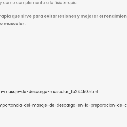
y como complemento a la fisioterapia.
apia que sirve para evitar lesiones y mejorar el rendimien
to muscular.
e-un-masaje-de-descarga-muscular_fb24450.html
a-importancia-del-masaje-de-descarga-en-la-preparacion-de-c