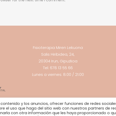
rowser for the next time I comment.
Fisioterapia Miren Lekuona
Salis Hiribidea, 24,
20304 Irun, Gipuzkoa
Tel: 678 13 55 66
Lunes a viernes: 8:00 / 21:00
 contenido y los anuncios, ofrecer funciones de redes sociale
re el uso que haga del sitio web con nuestros partners de re
binarla con otra información que les haya proporcionado o q