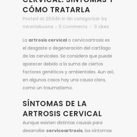
CÓMO TRATARLA
Posted at 20:54h
in
Sin categorizar
by
mirenlekuona
0 Comments
0
Likes
La
artrosis cervical
o cervicoartrosis es
el desgaste o degeneración del cartílago
de las cervicales. Se considera que puede
aparecer debido a la suma de ciertos
factores genéticos y ambientales. Aun así,
en algunos casos hay una causa clara,
como un traumatismo.
SÍNTOMAS DE LA
ARTROSIS CERVICAL
Aunque existen distintas causas para
desarrollar
cervicoartrosis
, los síntomas